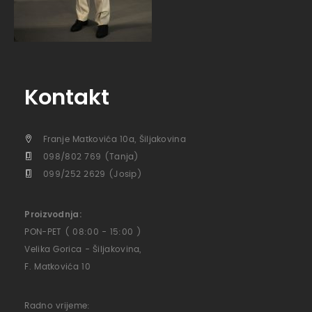
Kontakt
Franje Matkovića 10a, Šiljakovina
098/802 769 (Tanja)
099/252 2629 (Josip)
Proizvodnja:
PON-PET ( 08:00 - 15:00 )
Velika Gorica - Šiljakovina,
F. Matkovića 10
Radno vrijeme: