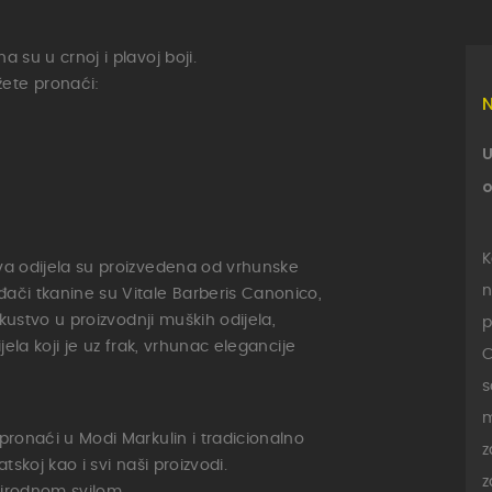
 su u crnoj i plavoj boji.
ete pronaći:
U
o
K
va odijela su proizvedena od vrhunske
n
ači tkanine su Vitale Barberis Canonico,
skustvo u proizvodnji muških odijela,
p
jela koji je uz frak, vrhunac elegancije
C
s
m
pronaći u Modi Markulin i tradicionalno
z
tskoj kao i svi naši proizvodi.
z
rirodnom svilom.