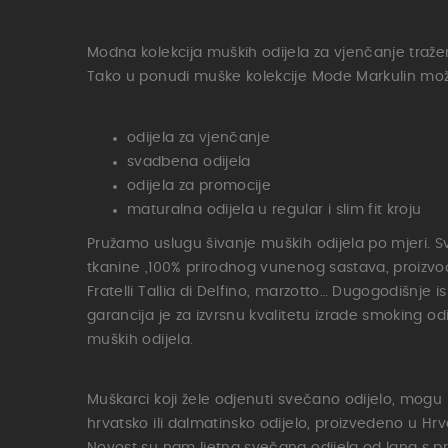
Modna kolekcija muških odijela za vjenčanje tražena
Tako u ponudi muške kolekcije Mode Markulin mož
odijela za vjenčanje
svadbena odijela
odijela za promocije
maturalna odijela u regular i slim fit kroju
Pružamo uslugu šivanje muških odijela po mjeri. S
tkanine ,100% prirodnog vunenog sastava, proizvođ
Fratelli Tallia di Delfino, marzotto… Dugogodišnje i
garancija je za izvrsnu kvalitetu izrade smoking odi
muških odijela.
Muškarci koji žele odjenuti svečano odijelo, mogu 
hrvatsko ili dalmatinsko odijelo, proizvedeno u Hrva
Novost su nam ljetna svečana odijela od lana s p