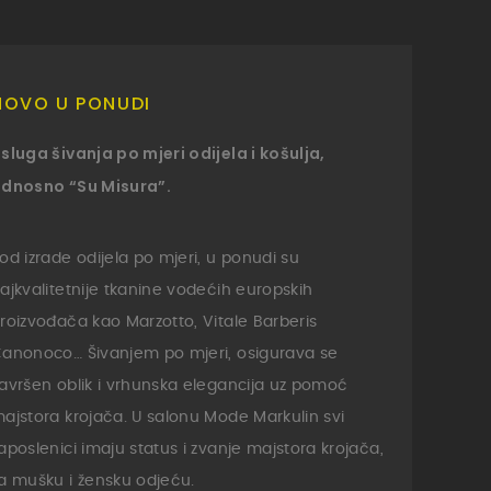
NOVO U PONUDI
sluga šivanja po mjeri odijela i košulja,
dnosno “Su Misura”.
od izrade odijela po mjeri, u ponudi su
ajkvalitetnije tkanine vodećih europskih
roizvođača kao Marzotto, Vitale Barberis
anonoco… Šivanjem po mjeri, osigurava se
avršen oblik i vrhunska elegancija uz pomoć
ajstora krojača. U salonu Mode Markulin svi
aposlenici imaju status i zvanje majstora krojača,
a mušku i žensku odjeću.