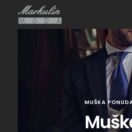
MUŠKA PONUD
Mušk