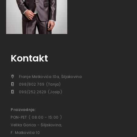
Kontakt
Franje Matkovića 10a, Šiljakovina
098/802 769 (Tanja)
099/252 2629 (Josip)
Proizvodnja:
PON-PET ( 08:00 - 15:00 )
Velika Gorica - Šiljakovina,
F. Matkovića 10