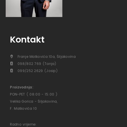
Kontakt
Franje Matkovića 10a, Šiljakovina
098/802 769 (Tanja)
099/252 2629 (Josip)
Proizvodnja:
PON-PET ( 08:00 - 15:00 )
Velika Gorica - Šiljakovina,
F. Matkovića 10
Radno vrijeme: