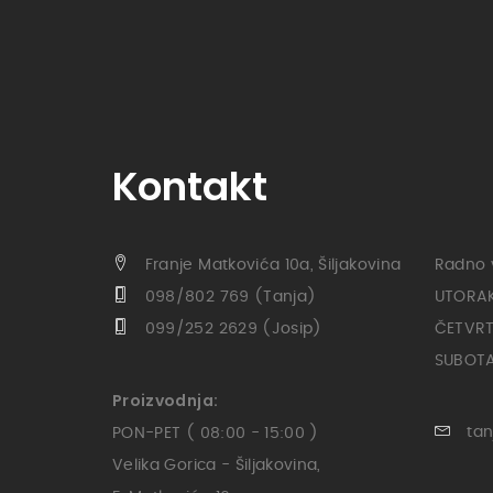
Kontakt
Franje Matkovića 10a, Šiljakovina
Radno 
098/802 769 (Tanja)
UTORAK 
099/252 2629 (Josip)
ČETVRTA
SUBOTA 
Proizvodnja:
tan
PON-PET ( 08:00 - 15:00 )
Velika Gorica - Šiljakovina,