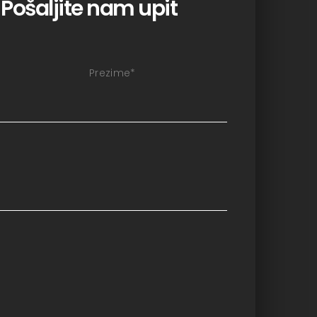
Pošaljite nam upit
Prezime
*