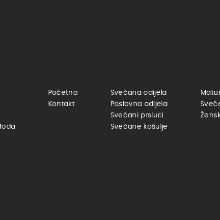
Početna
Svečana odijela
Matur
Kontakt
Poslovna odijela
Sveč
Svečani prsluci
Žensk
Moda
Svečane košulje