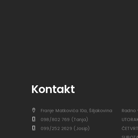
Kontakt
Franje Matkovića 10a, Šiljakovina
Radno 
098/802 769 (Tanja)
UTORAK 
099/252 2629 (Josip)
ČETVRTA
SUBOTA 