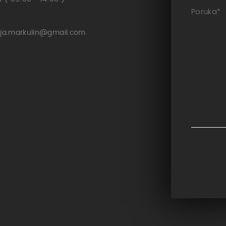
Poruka
*
ja.markulin@gmail.com