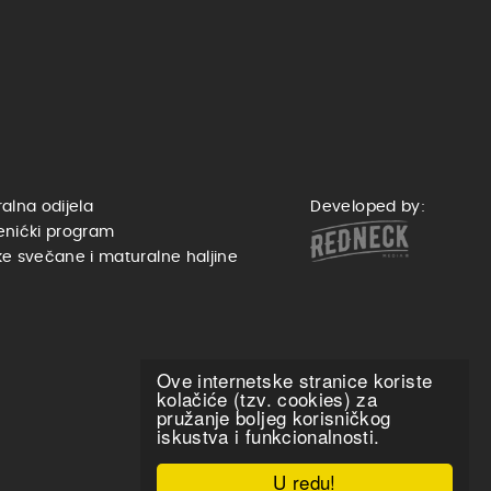
alna odijela
Developed by:
enićki program
e svečane i maturalne haljine
Ove internetske stranice koriste
kolačiće (tzv. cookies) za
pružanje boljeg korisničkog
iskustva i funkcionalnosti.
U redu!