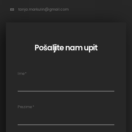
tanja.markulin@gmail.com
Pošaljite nam upit
Ime
*
Prezime
*