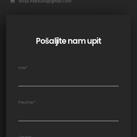
tanja.markulin@gmail.com
Pošaljite nam upit
Ime
*
Prezime
*