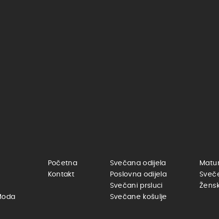
Početna
Svečana odijela
Matur
Kontakt
Poslovna odijela
Sveč
Svečani prsluci
Žensk
Moda
Svečane košulje