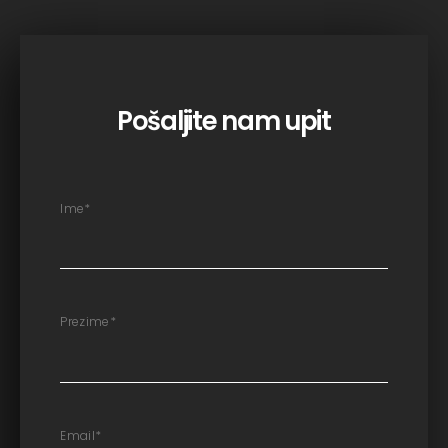
Pošaljite nam upit
Ime
*
Prezime
*
Email
*