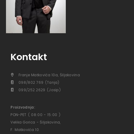
Kontakt
Franje Matkovića 10a, Šiljakovina
098/802 769 (Tanja)
099/252 2629 (Josip)
Proizvodnja:
PON-PET ( 08:00 - 15:00 )
Velika Gorica - Šiljakovina,
F. Matkovića 10