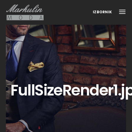
IZBORNIK
FullSizeRender1.j