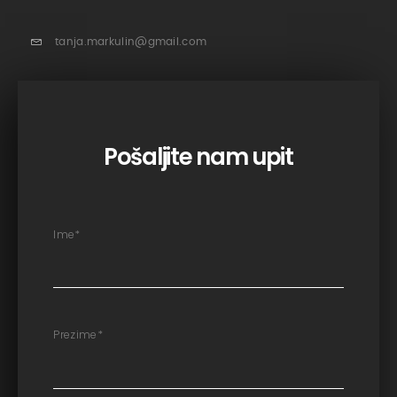
tanja.markulin@gmail.com
Pošaljite nam upit
Ime
*
Prezime
*