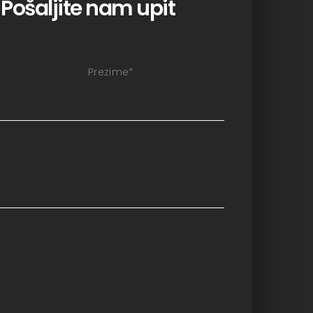
Pošaljite nam upit
Prezime
*