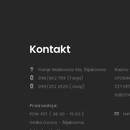
Kontakt
Franje Matkovića 10a, Šiljakovina
Radno 
098/802 769 (Tanja)
UTORAK 
099/252 2629 (Josip)
ČETVRTA
SUBOTA 
Proizvodnja:
tan
PON-PET ( 08:00 - 15:00 )
Velika Gorica - Šiljakovina,