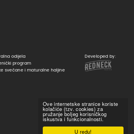
alna odijela
Developed by:
enićki program
e svečane i maturalne haljine
Ove internetske stranice koriste
kolačiće (tzv. cookies) za
pružanje boljeg korisničkog
iskustva i funkcionalnosti.
U redu!