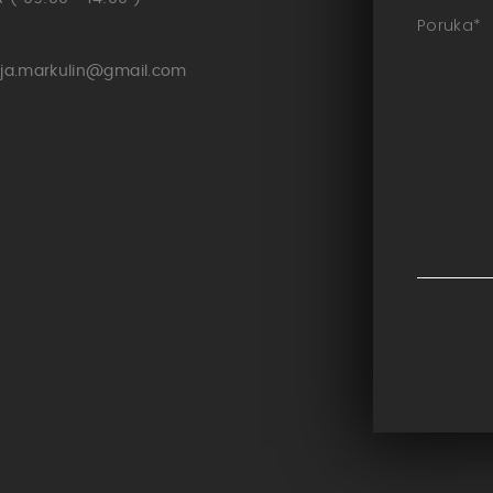
Poruka
*
ja.markulin@gmail.com