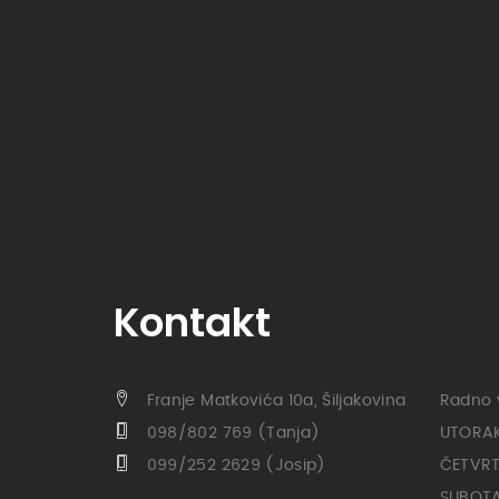
Kontakt
Franje Matkovića 10a, Šiljakovina
Radno 
098/802 769 (Tanja)
UTORAK 
099/252 2629 (Josip)
ČETVRTA
SUBOTA 