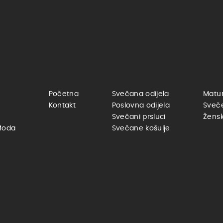
Početna
Svečana odijela
Matur
Kontakt
Poslovna odijela
Sveč
Svečani prsluci
Žensk
Moda
Svečane košulje