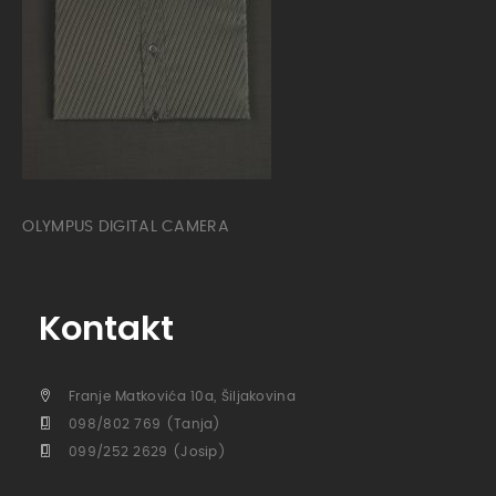
OLYMPUS DIGITAL CAMERA
Kontakt
Franje Matkovića 10a, Šiljakovina
098/802 769 (Tanja)
099/252 2629 (Josip)