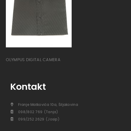
OLYMPUS DIGITAL CAMERA
Kontakt
Franje Matkovića 10a, Šiljakovina
098/802 769 (Tanja)
099/252 2629 (Josip)