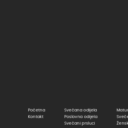
Početna
Svečana odijela
Matur
Kontakt
Poslovna odijela
Sveč
Svečani prsluci
Žensk