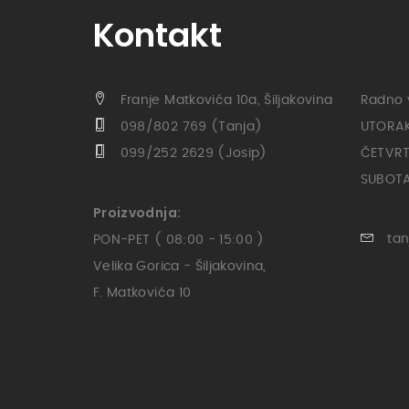
Kontakt
Franje Matkovića 10a, Šiljakovina
Radno 
098/802 769 (Tanja)
UTORAK 
099/252 2629 (Josip)
ČETVRTA
SUBOTA 
Proizvodnja:
tan
PON-PET ( 08:00 - 15:00 )
Velika Gorica - Šiljakovina,
F. Matkovića 10